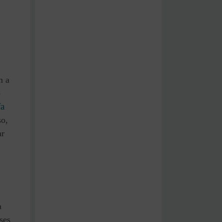
m a
o
fa
so,
ar
a
ses