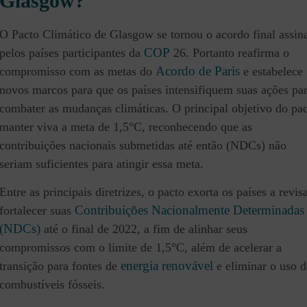
Glasgow?
O Pacto Climático de Glasgow se tornou o acordo final assin
COP
pelos países participantes da
26. Portanto reafirma o
Acordo de Paris
compromisso com as metas do
e estabelece
novos marcos para que os países intensifiquem suas ações pa
combater as mudanças climáticas. O principal objetivo do pac
manter viva a meta de 1,5°C, reconhecendo que as
contribuições nacionais submetidas até então (NDCs) não
seriam suficientes para atingir essa meta.
Entre as principais diretrizes, o pacto exorta os países a revis
Contribuições Nacionalmente Determinadas
fortalecer suas
(NDCs)
até o final de 2022, a fim de alinhar seus
compromissos com o limite de 1,5°C, além de acelerar a
energia renovável
transição para fontes de
e eliminar o uso d
combustíveis fósseis.