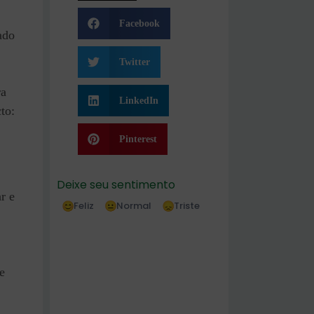
Facebook
ado
Twitter
ra
LinkedIn
to:
Pinterest
Deixe seu sentimento
ar e
Feliz
Normal
Triste
e