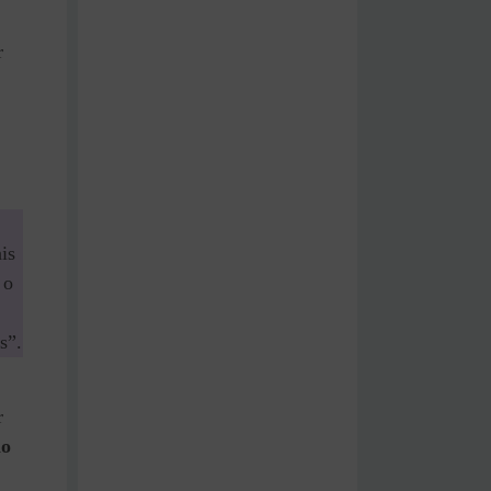
r
is
 o
s”.
r
ão