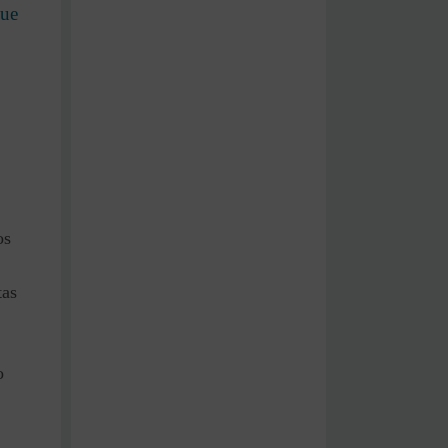
que
os
tas
o