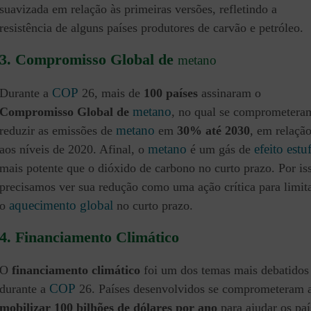
suavizada em relação às primeiras versões, refletindo a
resistência de alguns países produtores de carvão e petróleo.
3.
Compromisso Global de
metano
COP
Durante a
26, mais de
100 países
assinaram o
metano
Compromisso Global de
, no qual se comprometera
metano
reduzir as emissões de
em
30% até 2030
, em relaçã
metano
efeito estu
aos níveis de 2020. Afinal, o
é um gás de
mais potente que o dióxido de carbono no curto prazo. Por is
precisamos ver sua redução como uma ação crítica para limit
aquecimento global
o
no curto prazo.
4. Financiamento Climático
O
financiamento climático
foi um dos temas mais debatidos
COP
durante a
26. Países desenvolvidos se comprometeram 
mobilizar 100 bilhões de dólares por ano
para ajudar os paí