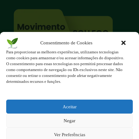
Consentimento de Cookies
Para proporcionar as melhores experiências, utilizamos tecnologias
O site é um movimento ambientalista!
como cookies para armazenar e/ou acessar informações do dispositivo.
Participe você também!
O consentimento para essas tecnologias nos permitirá processar dados
Podemos fazer muito
como comportamento de navegação ou IDs exclusivos neste site. Não
consentir ou retirar o consentimento pode afetar negativamente
se nos unirmos!
determinados recursos e funções.
Inscreva-se na Newsletter
Contato - contato@123ecos.com.br
Aceitar
Política de Privacidade
Negar
2025 - Todos os direitos reservados à 123ecos.com.br
Layout da home e rodapé criado por
Rita Studio
Ver Preferências