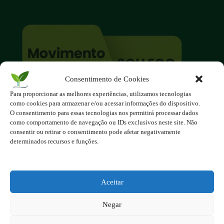
Consentimento de Cookies
Para proporcionar as melhores experiências, utilizamos tecnologias
O site é um movimento ambientalista!
como cookies para armazenar e/ou acessar informações do dispositivo.
Participe você também!
O consentimento para essas tecnologias nos permitirá processar dados
Podemos fazer muito
como comportamento de navegação ou IDs exclusivos neste site. Não
consentir ou retirar o consentimento pode afetar negativamente
se nos unirmos!
determinados recursos e funções.
Inscreva-se na Newsletter
Contato - contato@123ecos.com.br
Aceitar
Política de Privacidade
Negar
2025 - Todos os direitos reservados à 123ecos.com.br
Layout da home e rodapé criado por
Rita Studio