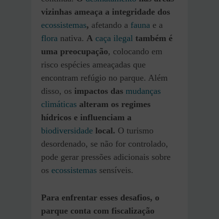
vizinhas ameaça a integridade dos
ecossistemas
,
afetando a
fauna
e a
flora
nativa.
A
caça ilegal
também é
uma preocupação
, colocando em
risco espécies ameaçadas que
encontram refúgio no parque. Além
disso, os
impactos das
mudanças
climáticas
alteram os regimes
hídricos e influenciam a
biodiversidade
local.
O turismo
desordenado, se não for controlado,
pode gerar pressões adicionais sobre
os
ecossistemas
sensíveis.
Para enfrentar esses desafios, o
parque conta com fiscalização