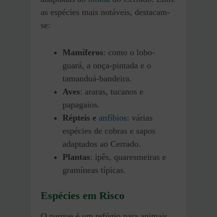
as espécies mais notáveis, destacam-
se:
Mamíferos
: como o lobo-
guará, a onça-pintada e o
tamanduá-bandeira.
Aves
: araras, tucanos e
papagaios.
Répteis e
anfíbios
: várias
espécies de cobras e sapos
adaptados ao Cerrado.
Plantas
: ipês, quaresmeiras e
gramíneas típicas.
Espécies em Risco
O parque é um refúgio para animais