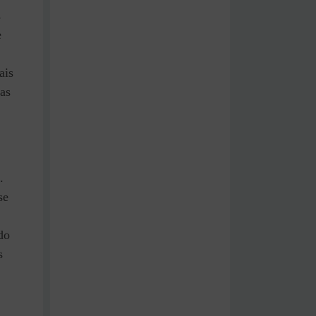
s
e
ais
as
.
se
do
s