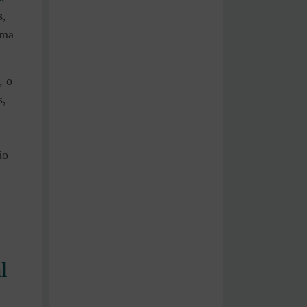
s,
ema
, o
s,
ão
l