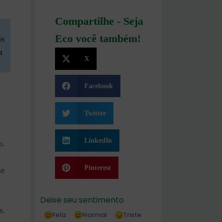
Compartilhe - Seja
Eco você também!
is
m
X
Facebook
Twitter
LinkedIn
o.
Pinterest
se
Deixe seu sentimento
s.
Feliz
Normal
Triste