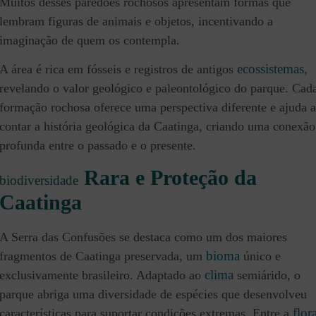
Muitos desses paredões rochosos apresentam formas que
lembram figuras de animais e objetos, incentivando a
imaginação de quem os contempla.
ecossistemas
A área é rica em fósseis e registros de antigos
,
revelando o valor geológico e paleontológico do parque. Cad
formação rochosa oferece uma perspectiva diferente e ajuda a
contar a história geológica da Caatinga, criando uma conexão
profunda entre o passado e o presente.
Rara e Proteção da
biodiversidade
Caatinga
A Serra das Confusões se destaca como um dos maiores
bioma
fragmentos de Caatinga preservada, um
único e
clima
exclusivamente brasileiro. Adaptado ao
semiárido, o
parque abriga uma diversidade de espécies que desenvolveu
flor
características para suportar condições extremas. Entre a