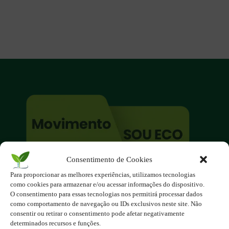
Consentimento de Cookies
O site é um movimento ambientalista!
Para proporcionar as melhores experiências, utilizamos tecnologias
Participe você também!
como cookies para armazenar e/ou acessar informações do dispositivo.
Podemos fazer muito
O consentimento para essas tecnologias nos permitirá processar dados
como comportamento de navegação ou IDs exclusivos neste site. Não
se nos unirmos!
consentir ou retirar o consentimento pode afetar negativamente
determinados recursos e funções.
Inscreva-se na Newsletter