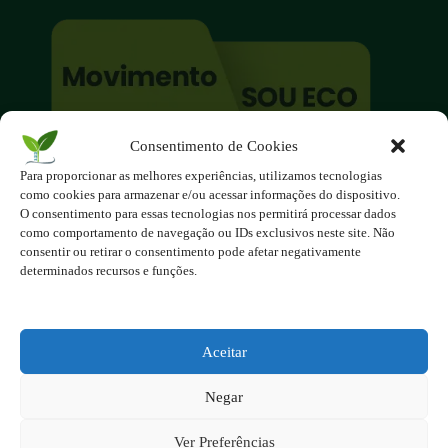
Consentimento de Cookies
O site é um movimento ambientalista!
Para proporcionar as melhores experiências, utilizamos tecnologias
Participe você também!
como cookies para armazenar e/ou acessar informações do dispositivo.
Podemos fazer muito
O consentimento para essas tecnologias nos permitirá processar dados
como comportamento de navegação ou IDs exclusivos neste site. Não
se nos unirmos!
consentir ou retirar o consentimento pode afetar negativamente
determinados recursos e funções.
Inscreva-se na Newsletter
Contato - contato@123ecos.com.br
Política de Privacidade
Aceitar
2025 - Todos os direitos reservados à
Negar
123ecos.com.br
Layout da home e rodapé criado por
Rita Studio
Ver Preferências