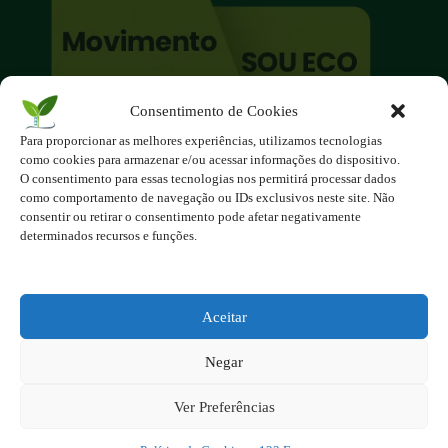
Consentimento de Cookies
O site é um movimento ambientalista!
Para proporcionar as melhores experiências, utilizamos tecnologias
Participe você também!
como cookies para armazenar e/ou acessar informações do dispositivo.
Podemos fazer muito
O consentimento para essas tecnologias nos permitirá processar dados
como comportamento de navegação ou IDs exclusivos neste site. Não
se nos unirmos!
consentir ou retirar o consentimento pode afetar negativamente
determinados recursos e funções.
Inscreva-se na Newsletter
Contato - contato@123ecos.com.br
Política de Privacidade
Aceitar
2025 - Todos os direitos reservados à
Negar
123ecos.com.br
Layout da home e rodapé criado por
Rita Studio
Ver Preferências