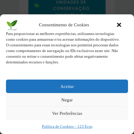
UNIDADES DE
CONSERVAÇÃO
Unidades de
Conservação e Áreas
Consentimento de Cookies
Protegidas
Tag -
Reservas
Para proporcionar as melhores experiências, utilizamos tecnologias
Biológicas (REBIOs)
,
como cookies para armazenar e/ou acessar informações do dispositivo.
O consentimento para essas tecnologias nos permitirá processar dados
Reservas da Biosfera do
como comportamento de navegação ou IDs exclusivos neste site. Não
Brasil
consentir ou retirar o consentimento pode afetar negativamente
determinados recursos e funções.
Atualizado em:
05/07/2024
Aceitar
Pastas Ecopédia
Negar
Clima e Governança
Ver Preferências
Recusos Naturais, Natureza e
Política de Cookies – 123 Ecos
Biodiversidade