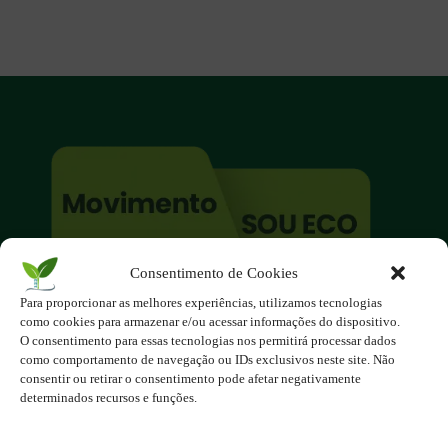
Consentimento de Cookies
O site é um movimento ambientalista!
Para proporcionar as melhores experiências, utilizamos tecnologias
Participe você também!
como cookies para armazenar e/ou acessar informações do dispositivo.
Podemos fazer muito
O consentimento para essas tecnologias nos permitirá processar dados
como comportamento de navegação ou IDs exclusivos neste site. Não
se nos unirmos!
consentir ou retirar o consentimento pode afetar negativamente
determinados recursos e funções.
Inscreva-se na Newsletter
Contato - contato@123ecos.com.br