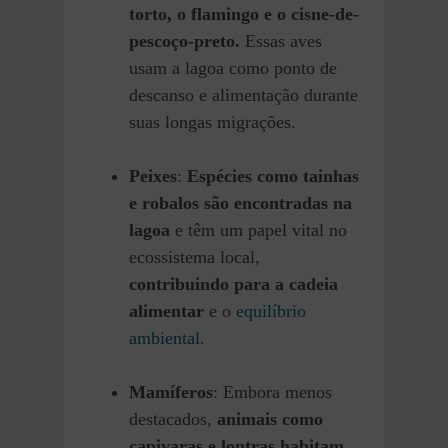
torto, o flamingo e o cisne-de-
pescoço-preto.
Essas aves
usam a lagoa como ponto de
descanso e alimentação durante
suas longas migrações.
Peixes
:
Espécies como tainhas
e robalos são encontradas na
lagoa
e têm um papel vital no
ecossistema local,
contribuindo para a cadeia
alimentar
e o
equilíbrio
ambiental
.
Mamíferos
: Embora menos
destacados,
animais como
capivaras e lontras habitam