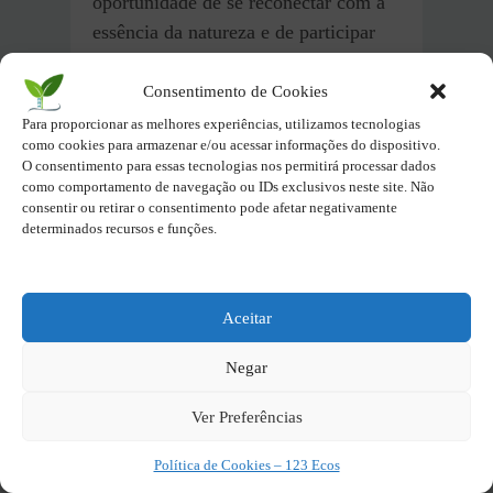
oportunidade de se reconectar com a
essência da natureza e de participar
ativamente da sua proteção.
Consentimento de Cookies
Após Conhecer o Parque
Para proporcionar as melhores experiências, utilizamos tecnologias
como cookies para armazenar e/ou acessar informações do dispositivo.
Nacional da Lagoa do
O consentimento para essas tecnologias nos permitirá processar dados
Peixe: Explore Outros
como comportamento de navegação ou IDs exclusivos neste site. Não
Lugares para Continuar
consentir ou retirar o consentimento pode afetar negativamente
determinados recursos e funções.
sua Jornada
Depois de explorar o Parque Nacional
da Lagoa do Peixe,
há outros
Aceitar
destinos próximos que oferecem
Negar
experiências igualmente
encantadoras:
Ver Preferências
Praia do Farol
Política de Cookies – 123 Ecos