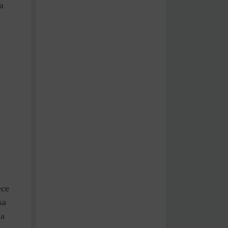
ia
ece
sa
da