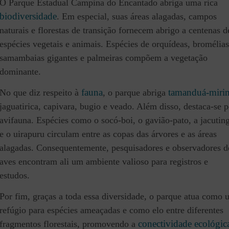
O Parque Estadual Campina do Encantado abriga uma rica
biodiversidade
. Em especial, suas áreas alagadas, campos
naturais e florestas de transição fornecem abrigo a centenas d
espécies vegetais e animais. Espécies de orquídeas, bromélias
samambaias gigantes e palmeiras compõem a vegetação
dominante.
fauna
tamanduá-miri
No que diz respeito à
, o parque abriga
jaguatirica, capivara, bugio e veado. Além disso, destaca-se p
avifauna. Espécies como o socó-boi, o gavião-pato, a jacutin
e o uirapuru circulam entre as copas das árvores e as áreas
alagadas. Consequentemente, pesquisadores e observadores d
aves encontram ali um ambiente valioso para registros e
estudos.
Por fim, graças a toda essa diversidade, o parque atua como
refúgio para espécies ameaçadas e como elo entre diferentes
conectividade ecológic
fragmentos florestais, promovendo a