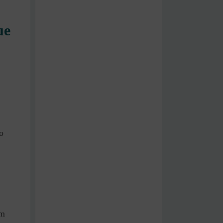
ue
o
om