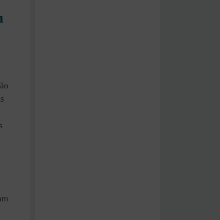
m
ção
as
s
ram