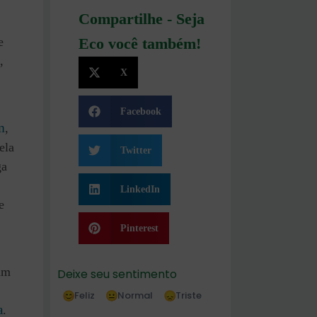
Compartilhe - Seja
e
Eco você também!
,
X
Facebook
m
,
ela
Twitter
ga
LinkedIn
e
Pinterest
 um
Deixe seu sentimento
Feliz
Normal
Triste
a
.