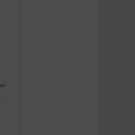
iam
s