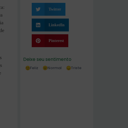
ca:
Twitter
ra
ia
LinkedIn
 de
Pinterest
s
Deixe seu sentimento
s
Feliz
Normal
Triste
e