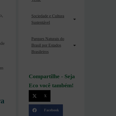
o,
Sociedade e Cultura
Sustentável
Parques Naturais do
ade
Brasil por Estados
Brasileiros
um
Compartilhe - Seja
Eco você também!
X
ra
Facebook