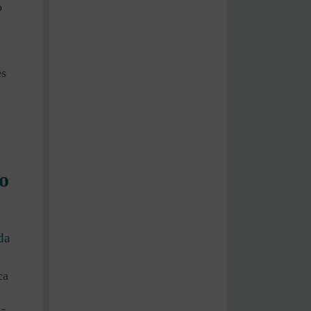
o
es
o
da
ca