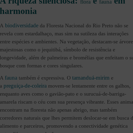
A riqueza silenciosa:
e
em
flora
fauna
harmonia
biodiversidade
A
da Floresta Nacional do Rio Preto não se
revela com estardalhaço, mas sim na sutileza das interações
entre espécies e ambientes. Na vegetação, destacam-se árvore
majestosas como o jequitibá, símbolo de resistência e
longevidade, além de palmeiras e bromélias que enfeitam o s
bosque com formas e cores singulares.
fauna
tamanduá-mirim
A
também é expressiva. O
e
preguiça-de-coleira
a
movem-se lentamente entre os galhos,
enquanto aves como o gavião-pato e o surucuá-de-barriga-
amarela riscam o céu com sua presença vibrante. Esses anima
encontram na floresta não apenas abrigo, mas também
corredores naturais que lhes permitem deslocar-se em busca 
alimento e parceiros, promovendo a conectividade genética