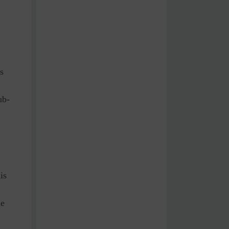
s
ub-
is
de