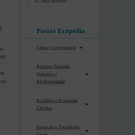
Veja também
Pastas Ecopédia
Clima e Governança
ão
,40
Recusos Naturais,
 em
Natureza e
sta
Biodiversidade
Resíduos e Economia
Circular
Inovação e Tecnologia
Verde