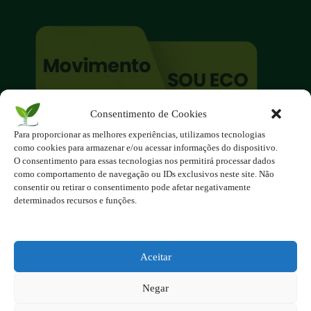
Consentimento de Cookies
O site é um movimento ambientalista!
Para proporcionar as melhores experiências, utilizamos tecnologias
Participe você também!
como cookies para armazenar e/ou acessar informações do dispositivo.
Podemos fazer muito
O consentimento para essas tecnologias nos permitirá processar dados
como comportamento de navegação ou IDs exclusivos neste site. Não
se nos unirmos!
consentir ou retirar o consentimento pode afetar negativamente
determinados recursos e funções.
Inscreva-se na Newsletter
Contato - contato@123ecos.com.br
Política de Privacidade
Aceitar
2025 - Todos os direitos reservados à
Negar
123ecos.com.br