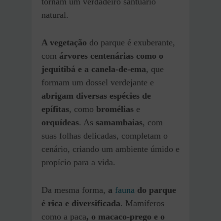
tornam um verdadeiro santuário
natural.
A vegetação
do parque é exuberante,
com
árvores centenárias como o
jequitibá e a canela-de-ema
, que
formam um dossel verdejante e
abrigam diversas espécies de
epífitas
, como
bromélias
e
orquídeas
. As
samambaias
, com
suas folhas delicadas, completam o
cenário, criando um ambiente úmido e
propício para a vida.
Da mesma forma,
a
fauna
do parque
é rica e diversificada
. Mamíferos
como a paca
, o macaco-prego e o