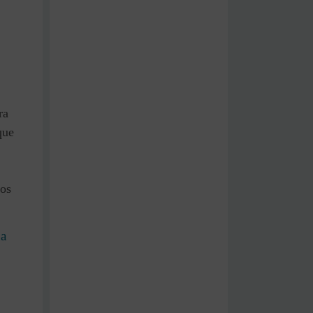
ra
que
os
na