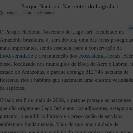
Parque Nacional Nascentes do Lago Jari
Tempo de leitura : 5 Minutos
O Parque Nacional Nascentes do Lago Jari, localizado na
Amazônia brasileira, é, sem dúvida, uma das áreas protegidas
mais importantes, sendo essencial para a conservação da
biodiversidade
ecossistemas
e a manutenção dos
locais. Alé
disso, localizado nos municípios de Boca do Acre e Lábrea, 
estado do Amazonas, o parque abrange 812.745 hectares de
florestas, rios e habitats que sustentam uma enorme variedad
de espécies.
Criado em 8 de maio de 2008, o parque protege as nascentes
que dão origem ao Lago Jari e aos rios adjacentes, asseguran
portanto, o equilíbrio hídrico e a preservação de serviços
ambientais fundamentais. Mais do que uma unidade de
conservação, ele é um símbolo do compromisso com a prote