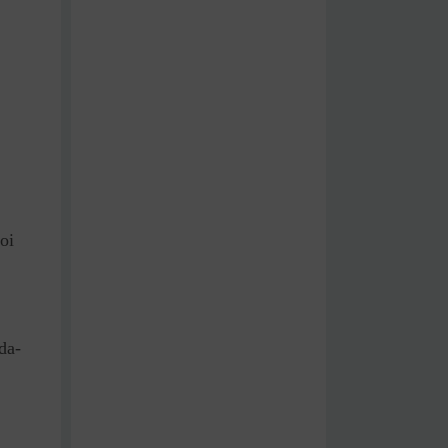
oi
da-