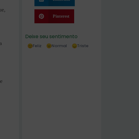
ue,
Pinterest
Deixe seu sentimento
a
Feliz
Normal
Triste
 e