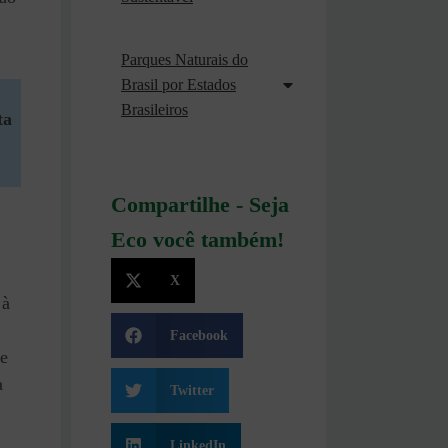
Parques Naturais do
Brasil por Estados
Brasileiros
ta
Compartilhe - Seja
Eco você também!
X
 à
Facebook
e
a
Twitter
LinkedIn