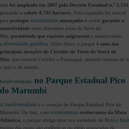
mas
foi ampliada em 2007 pelo Decreto Estadual n.º 1.531
passando a
cobrir 8.745 hectares
. Esta expansão foi crucial
ecossistemas
para
proteger
ameaçados e
assim
garantir a
conectividade
entre diferentes áreas da Serra do
Mar,
permitindo que espécies migrassem
e mantivessem
diversidade genética
a
. Além disso, o parque
é uma das
principais atrações do Circuito de Trem da Serra do
Mar,
que conecta Curitiba a Paranaguá, atraindo turistas de t
o país e do mundo.
no Parque Estadual Pico
biodiversidade
do Marumbi
biodiversidade
A
é o coração do Parque Estadual Pico do
ecossistemas
Marumbi. De fato, com
exuberantes da Mata
flora
fau
Atlântica
, o parque abriga uma rica variedade de
e
muitas das quais são endêmicas ou estão ameaçadas de