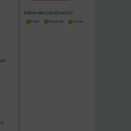
,
Deixe seu sentimento
Feliz
Normal
Triste
odo
na
,