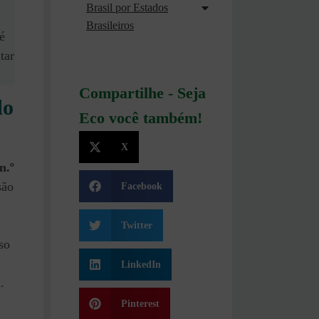
Brasil por Estados
Brasileiros
é
tar
Compartilhe - Seja
do
Eco você também!
X
n.º
são
Facebook
Twitter
so
LinkedIn
.
Pinterest