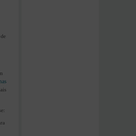
 de
am
mas
ais
se:
ara