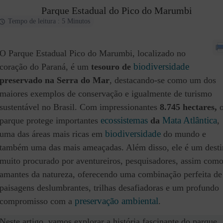
Parque Estadual do Pico do Marumbi
Tempo de leitura : 5 Minutos
O Parque Estadual Pico do Marumbi, localizado no
biodiversidade
coração do Paraná, é um
tesouro de
preservado na Serra do Mar
, destacando-se como um dos
maiores exemplos de conservação e igualmente de turismo
sustentável no Brasil. Com impressionantes
8.745 hectares,
ecossistemas
Mata Atlântica
parque protege importantes
da
,
biodiversidade
uma das áreas mais ricas em
do mundo e
também uma das mais ameaçadas. Além disso, ele é um dest
muito procurado por aventureiros, pesquisadores, assim com
amantes da natureza, oferecendo uma combinação perfeita de
paisagens deslumbrantes, trilhas desafiadoras e um profundo
preservação ambiental
compromisso com a
.
Neste artigo, vamos explorar a história fascinante do parque,