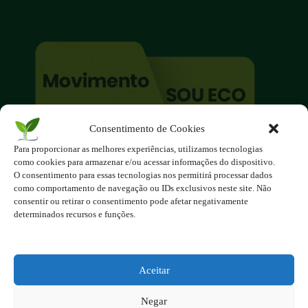
Consentimento de Cookies
O site é um movimento ambientalista!
Para proporcionar as melhores experiências, utilizamos tecnologias
Participe você também!
como cookies para armazenar e/ou acessar informações do dispositivo.
Podemos fazer muito
O consentimento para essas tecnologias nos permitirá processar dados
como comportamento de navegação ou IDs exclusivos neste site. Não
se nos unirmos!
consentir ou retirar o consentimento pode afetar negativamente
determinados recursos e funções.
Inscreva-se na Newsletter
Contato - contato@123ecos.com.br
Política de Privacidade
Aceitar
2025 - Todos os direitos reservados à
Negar