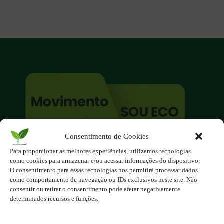
Consentimento de Cookies
O site é um movimento ambientalista!
Para proporcionar as melhores experiências, utilizamos tecnologias
Participe você também!
como cookies para armazenar e/ou acessar informações do dispositivo.
Podemos fazer muito
O consentimento para essas tecnologias nos permitirá processar dados
como comportamento de navegação ou IDs exclusivos neste site. Não
se nos unirmos!
consentir ou retirar o consentimento pode afetar negativamente
determinados recursos e funções.
Inscreva-se na Newsletter
Contato - contato@123ecos.com.br