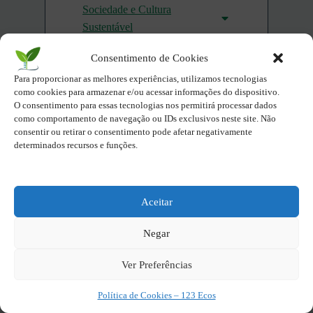
Sociedade e Cultura
Sustentável
Parques Naturais do Brasil
Consentimento de Cookies
por Estados Brasileiros
Para proporcionar as melhores experiências, utilizamos tecnologias
como cookies para armazenar e/ou acessar informações do dispositivo.
Compartilhe - Seja Eco você
O consentimento para essas tecnologias nos permitirá processar dados
como comportamento de navegação ou IDs exclusivos neste site. Não
também!
consentir ou retirar o consentimento pode afetar negativamente
determinados recursos e funções.
X
Facebook
Aceitar
Twitter
LinkedIn
Negar
Pinterest
Ver Preferências
Deixe seu sentimento
Política de Cookies – 123 Ecos