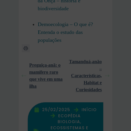
da Onça – história e
biodiversidade
Demoecologia – O que é?
Entenda o estudo das
populações
Tamanduá-anão
Preguiça-anã: o
–
mamífero raro
Características,
que vive em uma
Habitat e
ilha
Curiosidades
25/02/2025
INÍCIO
ECOPÉDIA
BIOLOGIA,
ECOSSISTEMAS E