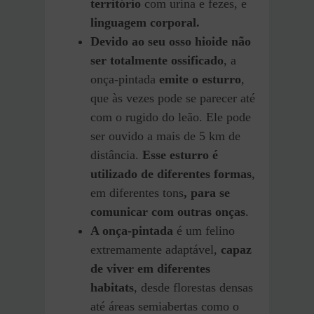
território
com urina e fezes, e
linguagem corporal.
Devido ao seu osso hioide não
ser totalmente ossificado
, a
onça-pintada
emite o esturro
,
que às vezes pode se parecer até
com o rugido do leão. Ele pode
ser ouvido a mais de 5 km de
distância.
Esse esturro é
utilizado de diferentes formas
,
em diferentes tons
, para se
comunicar com outras onças
.
A onça-pintada
é um felino
extremamente adaptável,
capaz
de viver em diferentes
habitats
, desde florestas densas
até áreas semiabertas como o