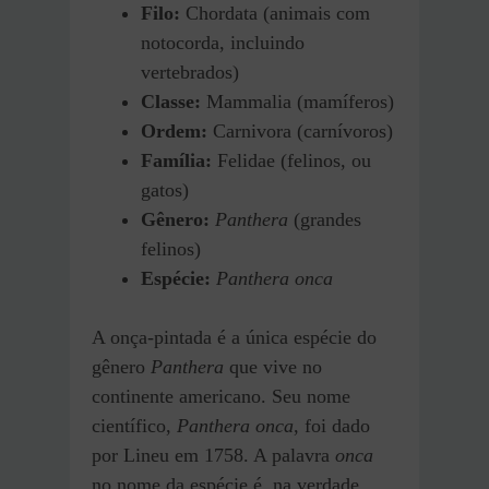
Filo:
Chordata (animais com
notocorda, incluindo
vertebrados)
Classe:
Mammalia (mamíferos)
Ordem:
Carnivora (carnívoros)
Família:
Felidae (felinos, ou
gatos)
Gênero:
Panthera
(grandes
felinos)
Espécie:
Panthera onca
A onça-pintada é a única espécie do
gênero
Panthera
que vive no
continente americano. Seu nome
científico,
Panthera onca
, foi dado
por Lineu em 1758. A palavra
onca
no nome da espécie é, na verdade,