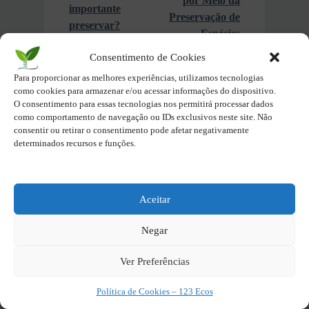
por Meio da
importante
Preservação de
preservar?
Espécies
Consentimento de Cookies
Para proporcionar as melhores experiências, utilizamos tecnologias
24/08/2024
INÍCIO
como cookies para armazenar e/ou acessar informações do dispositivo.
ECOPÉDIA
O consentimento para essas tecnologias nos permitirá processar dados
BIOLOGIA,
como comportamento de navegação ou IDs exclusivos neste site. Não
ECOSSISTEMAS E
consentir ou retirar o consentimento pode afetar negativamente
PATRIMÔNIOS
determinados recursos e funções.
NATURAIS
Biodiversidade,
Conservação e
Ecossistemas
Aceitar
Atualizado em:
24/08/2024
Negar
Ver Preferências
Pastas Ecopédia
Política de Cookies – 123 Ecos