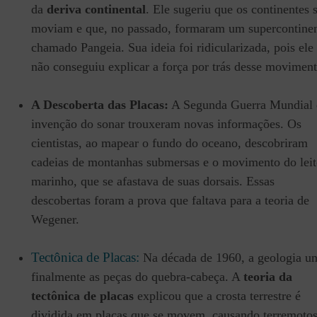
da
deriva continental
. Ele sugeriu que os continentes 
moviam e que, no passado, formaram um supercontine
chamado Pangeia.
Sua ideia foi ridicularizada, pois ele
não conseguiu explicar a força por trás desse moviment
A Descoberta das Placas:
A Segunda Guerra Mundial 
invenção do sonar trouxeram novas informações. Os
cientistas, ao mapear o fundo do oceano, descobriram
cadeias de montanhas submersas e o movimento do lei
marinho, que se afastava de suas dorsais. Essas
descobertas foram a prova que faltava para a teoria de
Wegener.
Tectônica de Placas:
Na década de 1960, a geologia un
finalmente as peças do quebra-cabeça. A
teoria da
tectônica de placas
explicou que a crosta terrestre é
dividida em placas que se movem, causando terremotos