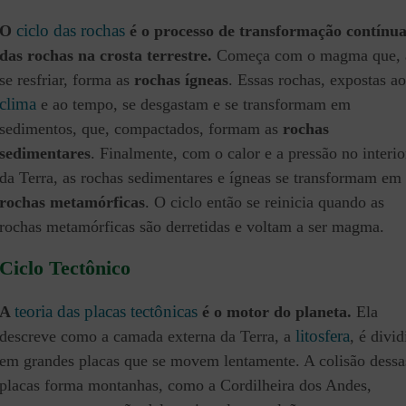
ciclo das rochas
O
é o processo de transformação contínu
das rochas na crosta terrestre.
Começa com o magma que, 
se resfriar, forma as
rochas ígneas
. Essas rochas, expostas ao
clima
e ao tempo, se desgastam e se transformam em
sedimentos, que, compactados, formam as
rochas
sedimentares
. Finalmente, com o calor e a pressão no interio
da Terra, as rochas sedimentares e ígneas se transformam em
rochas metamórficas
. O ciclo então se reinicia quando as
rochas metamórficas são derretidas e voltam a ser magma.
Ciclo Tectônico
teoria das placas tectônicas
A
é o motor do planeta.
Ela
litosfera
descreve como a camada externa da Terra, a
, é divid
em grandes placas que se movem lentamente. A colisão dessa
placas forma montanhas, como a Cordilheira dos Andes,