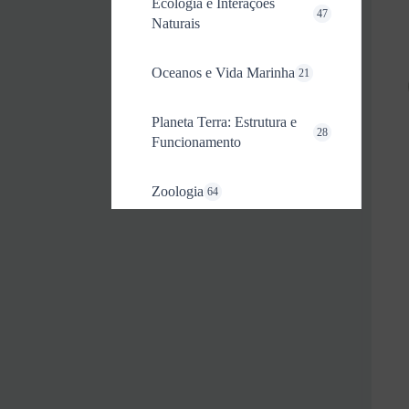
Ecologia e Interações
47
Naturais
Oceanos e Vida Marinha
21
Planeta Terra: Estrutura e
28
Funcionamento
Zoologia
64