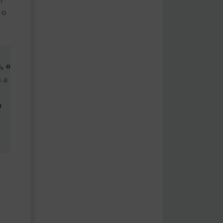
 o
, o
m a
O