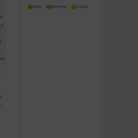
Feliz
Normal
Triste
le
ra
o
mos
o
.
a