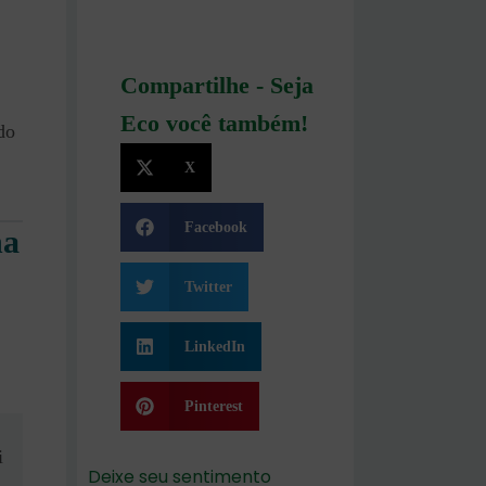
Compartilhe - Seja
Eco você também!
do
X
Facebook
na
Twitter
LinkedIn
Pinterest
i
Deixe seu sentimento