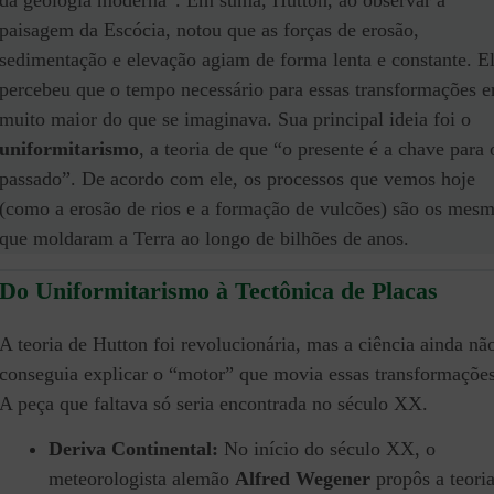
da geologia moderna”. Em suma, Hutton, ao observar a
paisagem da Escócia, notou que as forças de erosão,
sedimentação e elevação agiam de forma lenta e constante. E
percebeu que o tempo necessário para essas transformações e
muito maior do que se imaginava. Sua principal ideia foi o
uniformitarismo
, a teoria de que “o presente é a chave para 
passado”. De acordo com ele, os processos que vemos hoje
(como a erosão de rios e a formação de vulcões) são os mes
que moldaram a Terra ao longo de bilhões de anos.
Do Uniformitarismo à Tectônica de Placas
A teoria de Hutton foi revolucionária, mas a ciência ainda nã
conseguia explicar o “motor” que movia essas transformações
A peça que faltava só seria encontrada no século XX.
Deriva Continental:
No início do século XX, o
meteorologista alemão
Alfred Wegener
propôs a teori