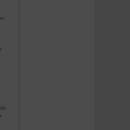
a
ao
r
ida
s