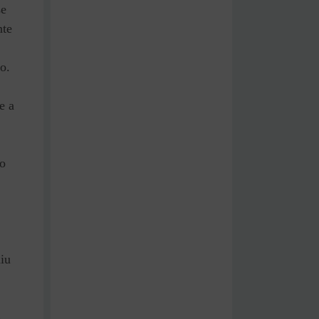
se
nte
o.
e a
to
iu
,