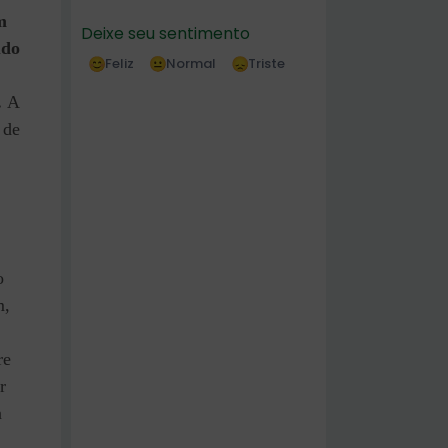
m
Deixe seu sentimento
udo
Feliz
Normal
Triste
.
A
 de
o
m,
re
r
a