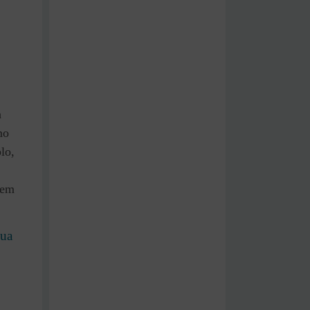
a
mo
lo,
 em
sua