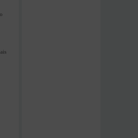
ão
ais