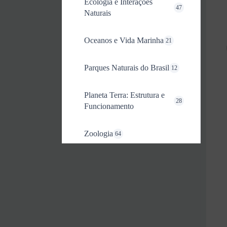
Ecologia e Interações
47
Naturais
Oceanos e Vida Marinha
21
Parques Naturais do Brasil
12
Planeta Terra: Estrutura e
28
Funcionamento
Zoologia
64