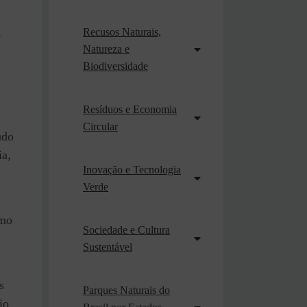
Recusos Naturais,
o
Natureza e
Biodiversidade
Resíduos e Economia
Circular
udo
ia,
Inovação e Tecnologia
Verde
omo
Sociedade e Cultura
Sustentável
s
Parques Naturais do
io