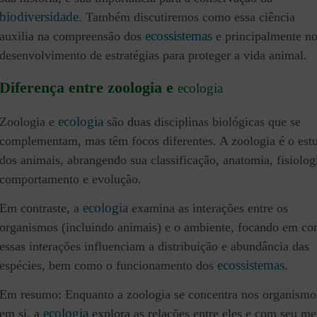
biodiversidade
. Também discutiremos como essa ciência
ecossistemas
auxilia na compreensão dos
e principalmente n
desenvolvimento de estratégias para proteger a vida animal.
Diferença entre zoologia e
ecologia
ecologia
Zoologia e
são duas disciplinas biológicas que se
complementam, mas têm focos diferentes. A zoologia é o est
dos animais, abrangendo sua classificação, anatomia, fisiolog
comportamento e evolução.
ecologia
Em contraste, a
examina as interações entre os
organismos (incluindo animais) e o ambiente, focando em c
essas interações influenciam a distribuição e abundância das
ecossistemas
espécies, bem como o funcionamento dos
.
Em resumo: Enquanto a zoologia se concentra nos organismo
ecologia
em si, a
explora as relações entre eles e com seu me