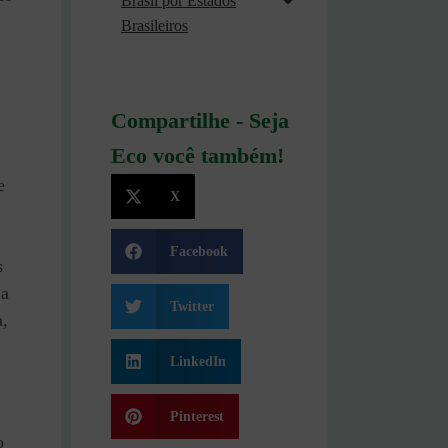
Brasil por Estados
Brasileiros
Compartilhe - Seja
Eco você também!
e
X
Facebook
s
 a
Twitter
a,
LinkedIn
Pinterest
o