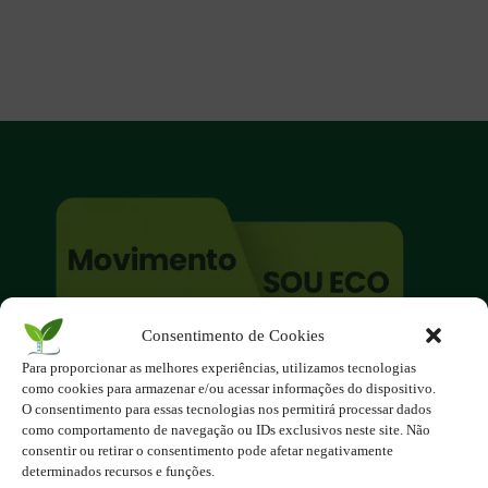
Consentimento de Cookies
O site é um movimento ambientalista!
Para proporcionar as melhores experiências, utilizamos tecnologias
Participe você também!
como cookies para armazenar e/ou acessar informações do dispositivo.
Podemos fazer muito
O consentimento para essas tecnologias nos permitirá processar dados
como comportamento de navegação ou IDs exclusivos neste site. Não
se nos unirmos!
consentir ou retirar o consentimento pode afetar negativamente
determinados recursos e funções.
Inscreva-se na Newsletter