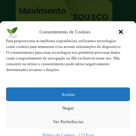
Consentimento de Cookies
O site é um movimento ambientalista!
Para proporcionar as melhores experiências, utilizamos tecnologias
Participe você também!
como cookies para armazenar e/ou acessar informações do dispositivo.
Podemos fazer muito
O consentimento para essas tecnologias nos permitirá processar dados
como comportamento de navegação ou IDs exclusivos neste site. Não
se nos unirmos!
consentir ou retirar o consentimento pode afetar negativamente
determinados recursos e funções.
Inscreva-se na Newsletter
Contato - contato@123ecos.com.br
Política de Privacidade
Aceitar
2025 - Todos os direitos reservados à
Negar
123ecos.com.br
Layout da home e rodapé criado por
Rita Studio
Ver Preferências
Política de Cookies – 123 Ecos