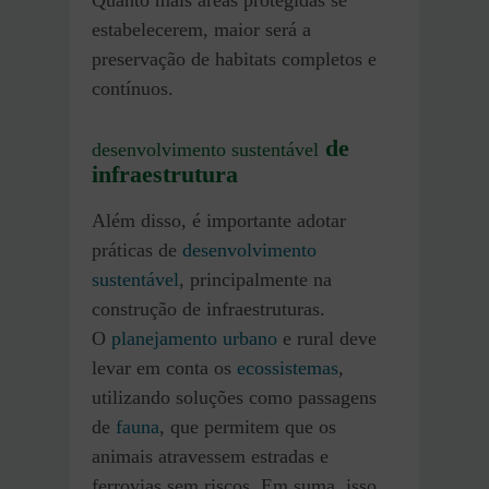
Quanto mais áreas protegidas se
estabelecerem, maior será a
preservação de habitats completos e
contínuos.
de
desenvolvimento sustentável
infraestrutura
Além disso, é importante adotar
práticas de
desenvolvimento
sustentável
, principalmente na
construção de infraestruturas.
O
planejamento urbano
e rural deve
levar em conta os
ecossistemas
,
utilizando soluções como passagens
de
fauna
, que permitem que os
animais atravessem estradas e
ferrovias sem riscos. Em suma, isso