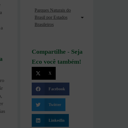
e
Parques Naturais do
a
Brasil por Estados
Brasileiros
 a
Compartilhe - Seja
a
Eco você também!
X
ro
ir
Facebook
a,
er
Twitter
ias
LinkedIn