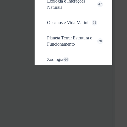
Ecologia e Interações
47
Naturais
Oceanos e Vida Marinha
21
Planeta Terra: Estrutura e
28
Funcionamento
Zoologia
64