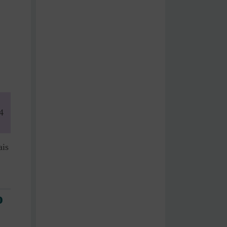
4
ais
o