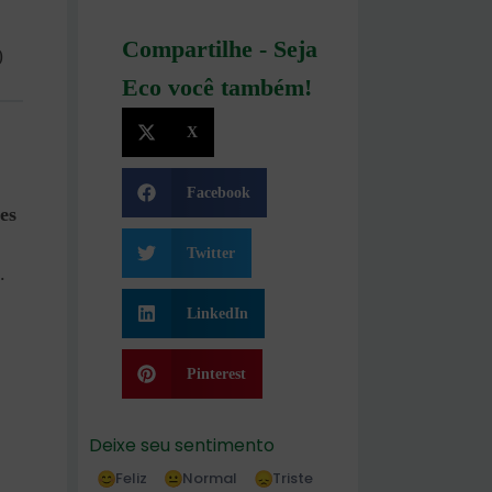
Compartilhe - Seja
)
Eco você também!
X
Facebook
es
Twitter
.
LinkedIn
Pinterest
Deixe seu sentimento
Feliz
Normal
Triste