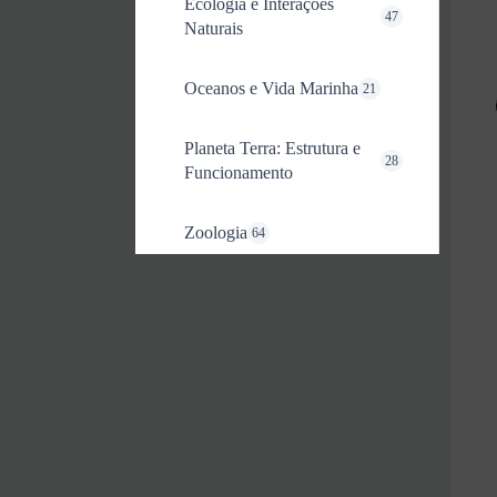
Ecologia e Interações
47
Naturais
Oceanos e Vida Marinha
21
Planeta Terra: Estrutura e
28
Funcionamento
Zoologia
64