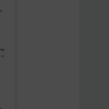
Um
ete
e é
e