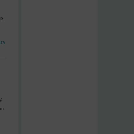
to
ara
 é
ém