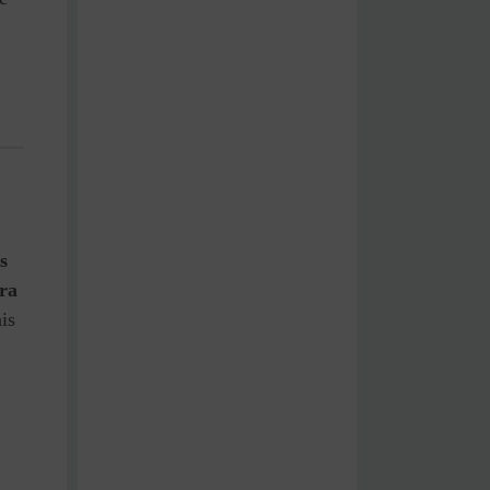
s
dra
is