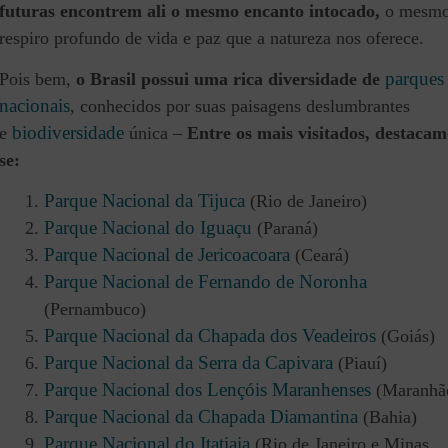
futuras encontrem ali o mesmo encanto intocado,
o mesm
respiro profundo de vida e paz que a natureza nos oferece.
parques
Pois bem,
o Brasil possui uma rica diversidade de
nacionais
, conhecidos por suas paisagens deslumbrantes
biodiversidade
e
única –
Entre os mais visitados, destacam
se:
Parque Nacional da Tijuca
(Rio de Janeiro)
Parque Nacional do Iguaçu
(Paraná)
Parque Nacional de Jericoacoara
(Ceará)
Parque Nacional de Fernando de Noronha
(Pernambuco)
Parque Nacional da Chapada dos Veadeiros
(Goiás)
Parque Nacional da Serra da Capivara
(Piauí)
Parque Nacional dos Lençóis Maranhenses
(Maranhã
Parque Nacional da Chapada Diamantina
(Bahia)
Parque Nacional do Itatiaia
(Rio de Janeiro e Minas