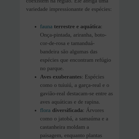
coexistem na região. Ele abriga uma
variedade impressionante de espécies:
fauna
terrestre e aquática
:
Onça-pintada, ariranha, boto-
cor-de-rosa e tamanduá-
bandeira são algumas das
espécies que encontram refúgio
no parque.
Aves exuberantes
: Espécies
como o tuiuiú, a garça-real e o
gavião-real destacam-se entre as
aves aquáticas e de rapina.
flora
diversificada
: Árvores
como o jatobá, a samaúma e a
castanheira moldam a
paisagem, enquanto plantas