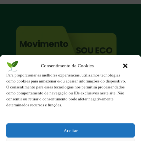
Consentimento de Cookies
O site é um movimento ambientalista!
Para proporcionar as melhores experiências, utilizamos tecnologias
Participe você também!
como cookies para armazenar e/ou acessar informações do dispositivo.
Podemos fazer muito
O consentimento para essas tecnologias nos permitirá processar dados
como comportamento de navegação ou IDs exclusivos neste site. Não
se nos unirmos!
consentir ou retirar o consentimento pode afetar negativamente
determinados recursos e funções.
Inscreva-se na Newsletter
Contato - contato@123ecos.com.br
Política de Privacidade
Aceitar