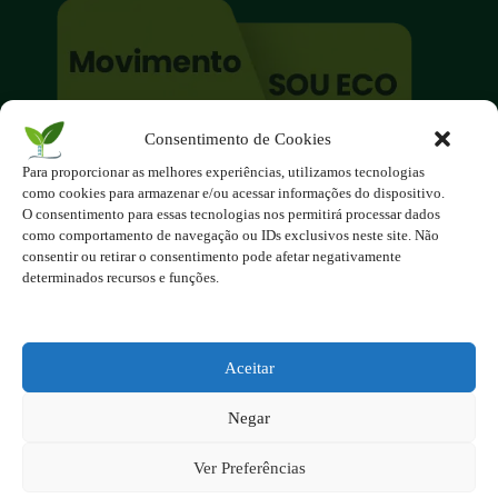
Consentimento de Cookies
O site é um movimento ambientalista!
Para proporcionar as melhores experiências, utilizamos tecnologias
Participe você também!
como cookies para armazenar e/ou acessar informações do dispositivo.
Podemos fazer muito
O consentimento para essas tecnologias nos permitirá processar dados
como comportamento de navegação ou IDs exclusivos neste site. Não
se nos unirmos!
consentir ou retirar o consentimento pode afetar negativamente
determinados recursos e funções.
Inscreva-se na Newsletter
Contato - contato@123ecos.com.br
Política de Privacidade
Aceitar
2025 - Todos os direitos reservados à
Negar
123ecos.com.br
Layout da home e rodapé criado por
Rita Studio
Ver Preferências