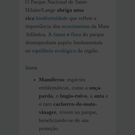
O Parque Nacional de Saint-
Hilaire/Lange
abriga uma
rica
biodiversidade
que reflete a
importância dos
ecossistemas
da Mata
Atlântica. A
fauna
e
flora
do parque
desempenham papéis fundamentais
no
equilíbrio ecológico
da região.
fauna
Mamíferos
: espécies
emblemáticas, como a
onça-
parda
, o
bugio-ruivo
, a
anta
e
o raro
cachorro-do-mato-
vinagre
, vivem no parque,
beneficiando-se de sua
proteção.