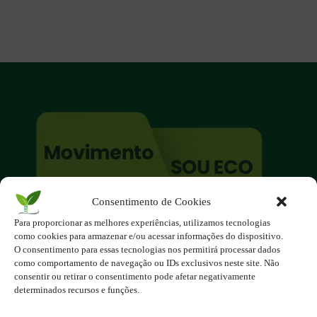
Consentimento de Cookies
O site é um movimento ambientalista!
Para proporcionar as melhores experiências, utilizamos tecnologias
Participe você também!
como cookies para armazenar e/ou acessar informações do dispositivo.
Podemos fazer muito
O consentimento para essas tecnologias nos permitirá processar dados
como comportamento de navegação ou IDs exclusivos neste site. Não
se nos unirmos!
consentir ou retirar o consentimento pode afetar negativamente
determinados recursos e funções.
Inscreva-se na Newsletter