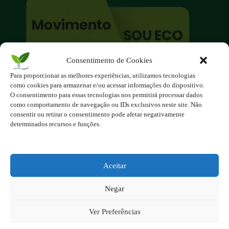
Consentimento de Cookies
O site é um movimento ambientalista!
Para proporcionar as melhores experiências, utilizamos tecnologias
Participe você também!
como cookies para armazenar e/ou acessar informações do dispositivo.
Podemos fazer muito
O consentimento para essas tecnologias nos permitirá processar dados
como comportamento de navegação ou IDs exclusivos neste site. Não
se nos unirmos!
consentir ou retirar o consentimento pode afetar negativamente
determinados recursos e funções.
Inscreva-se na Newsletter
Contato - contato@123ecos.com.br
Política de Privacidade
Aceitar
2025 - Todos os direitos reservados à
Negar
123ecos.com.br
Layout da home e rodapé criado por
Rita Studio
Ver Preferências