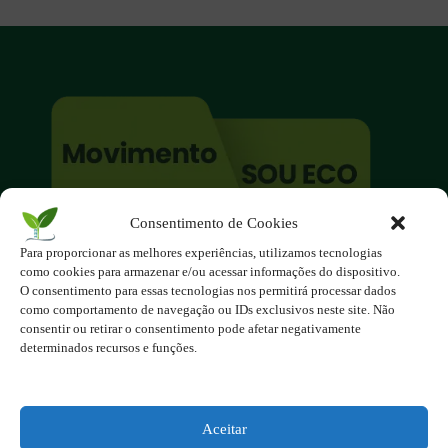
Consentimento de Cookies
O site é um movimento ambientalista!
Para proporcionar as melhores experiências, utilizamos tecnologias
Participe você também!
como cookies para armazenar e/ou acessar informações do dispositivo.
Podemos fazer muito
O consentimento para essas tecnologias nos permitirá processar dados
como comportamento de navegação ou IDs exclusivos neste site. Não
se nos unirmos!
consentir ou retirar o consentimento pode afetar negativamente
determinados recursos e funções.
Inscreva-se na Newsletter
Contato - contato@123ecos.com.br
Política de Privacidade
Aceitar