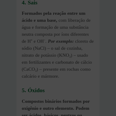
4. Sais
Formados pela reação entre um
ácido e uma base,
com liberação de
água e formação de uma substância
neutra composta por íons diferentes
de H⁺ e OH⁻.
Por exemplo:
cloreto de
sódio (NaCl) – o sal de cozinha,
nitrato de potássio (KNO₃) – usado
em fertilizantes e carbonato de cálcio
(CaCO₃) – presente em rochas como
calcário e mármore.
5. Óxidos
Compostos binários formados por
oxigênio e outro elemento. Podem
ser ácidos, básicos, neutros ou