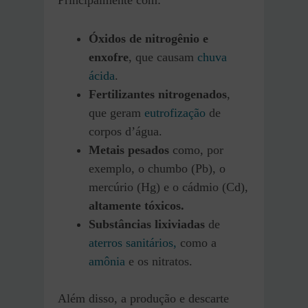
Principalmente com:
Óxidos de nitrogênio e
enxofre
, que causam
chuva
ácida
.
Fertilizantes nitrogenados
,
que geram
eutrofização
de
corpos d’água.
Metais pesados
como, por
exemplo, o chumbo (Pb), o
mercúrio (Hg) e o cádmio (Cd),
altamente tóxicos.
Substâncias lixiviadas
de
aterros sanitários,
como a
amônia
e os nitratos.
Além disso, a produção e descarte