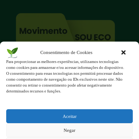
Consentimento de Cookies
O site é um movimento ambientalista!
Para proporcionar as melhores experiências, utilizamos tecnologias
Participe você também!
como cookies para armazenar e/ou acessar informações do dispositivo.
Podemos fazer muito
O consentimento para essas tecnologias nos permitirá processar dados
como comportamento de navegação ou IDs exclusivos neste site. Não
se nos unirmos!
consentir ou retirar o consentimento pode afetar negativamente
determinados recursos e funções.
Inscreva-se na Newsletter
Contato - contato@123ecos.com.br
Política de Privacidade
Aceitar
2025 - Todos os direitos reservados à
Negar
123ecos.com.br