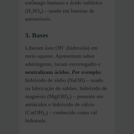
estômago humano e ácido sulfúrico
(H₂SO₄) – usado em baterias de
automóveis.
3. Base
s
Liberam íons OH⁻ (hidroxila) em
meio aquoso. Apresentam sabor
adstringente, tocam escorregadio e
neutralizam ácidos.
Por exemplo:
hidróxido de sódio (NaOH) – usado
na fabricação de sabões, hidróxido de
magnésio (Mg(OH)₂) – presente em
antiácidos e hidróxido de cálcio
(Ca(OH)₂) – conhecido como cal
hidratada.