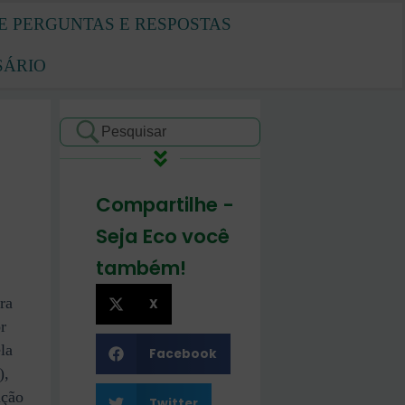
E PERGUNTAS E RESPOSTAS
SÁRIO
Compartilhe -
Seja Eco você
também!
ra
X
r
la
Facebook
),
ação
Twitter