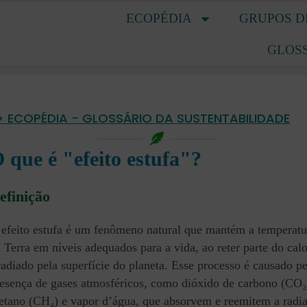
ECOPÉDIA
GRUPOS D
GLOS
> ECOPÉDIA - GLOSSÁRIO DA SUSTENTABILIDADE
 que é "efeito estufa"?
efinição
efeito estufa é um fenômeno natural que mantém a temperatu
 Terra em níveis adequados para a vida, ao reter parte do calo
radiado pela superfície do planeta. Esse processo é causado pe
esença de gases atmosféricos, como dióxido de carbono (CO₂
tano (CH₄) e vapor d’água, que absorvem e reemitem a radi