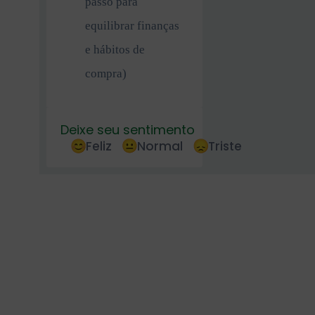
passo para
equilibrar finanças
e hábitos de
compra)
Deixe seu sentimento
Feliz
Normal
Triste