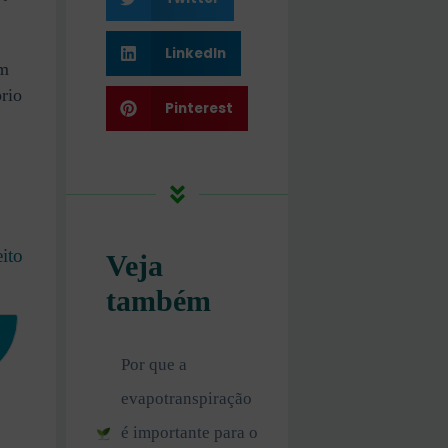
LinkedIn
em
brio
Pinterest
ito
Veja
também
Por que a
evapotranspiração
é importante para o