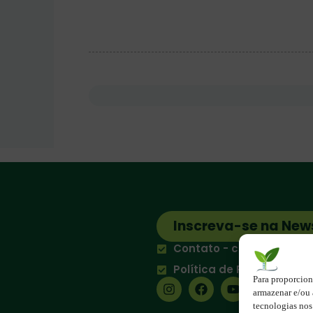
Inscreva-se na New
Contato - contato@123e
Política de Privacidade
Para proporcion
armazenar e/ou 
tecnologias no