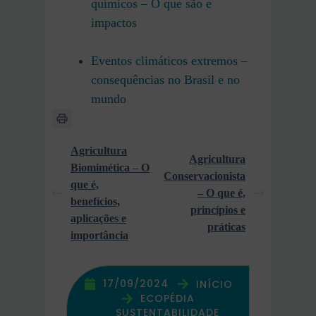
químicos – O que são e
impactos
Eventos climáticos extremos –
consequências no Brasil e no
mundo
Agricultura
Agricultura
Biomimética – O
Conservacionista
que é,
– O que é,
benefícios,
princípios e
aplicações e
práticas
importância
17/09/2024
INÍCIO
ECOPÉDIA
SUSTENTABILIDADE