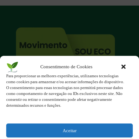
Consentimento de Cookies
O site é um movimento ambientalista!
Para proporcionar as melhores experiências, utilizamos tecnologias
Participe você também!
como cookies para armazenar e/ou acessar informações do dispositivo.
Podemos fazer muito
O consentimento para essas tecnologias nos permitirá processar dados
como comportamento de navegação ou IDs exclusivos neste site. Não
se nos unirmos!
consentir ou retirar o consentimento pode afetar negativamente
determinados recursos e funções.
Inscreva-se na Newsletter
Contato - contato@123ecos.com.br
Política de Privacidade
Aceitar