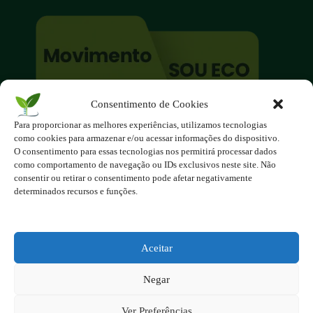
Consentimento de Cookies
O site é um movimento ambientalista!
Para proporcionar as melhores experiências, utilizamos tecnologias
Participe você também!
como cookies para armazenar e/ou acessar informações do dispositivo.
Podemos fazer muito
O consentimento para essas tecnologias nos permitirá processar dados
como comportamento de navegação ou IDs exclusivos neste site. Não
se nos unirmos!
consentir ou retirar o consentimento pode afetar negativamente
determinados recursos e funções.
Inscreva-se na Newsletter
Contato - contato@123ecos.com.br
Política de Privacidade
Aceitar
2025 - Todos os direitos reservados à
Negar
123ecos.com.br
Layout da home e rodapé criado por
Rita Studio
Ver Preferências