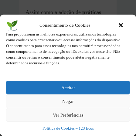
Assim como a adoção de
práticas
para reduzir o
desperdício
de
Consentimento de Cookies
recursos e materiais
diminui os
Para proporcionar as melhores experiências, utilizamos tecnologias
custos
de produção e contribui para a
como cookies para armazenar e/ou acessar informações do dispositivo.
preservação do meio ambiente.
O consentimento para essas tecnologias nos permitirá processar dados
como comportamento de navegação ou IDs exclusivos neste site. Não
consentir ou retirar o consentimento pode afetar negativamente
Lixo Zero: um pilar que modifica a
determinados recursos e funções.
relação humana com o consumo
(abre
em outra janela)
Aceitar
Principalmente, a melhoria na gestão
Negar
de riscos ambientais e sociais se torna
mais eficiente,
prevenindo multas,
Ver Preferências
sanções e outros impactos negativos
à empresa.
Política de Cookies – 123 Ecos