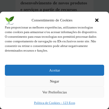
desenvolvimento de novos produtos
e serviços a partir de recursos
naturais,
diversificando a economia
Consentimento de Cookies
e reduzindo a dependência do setor
Para proporcionar as melhores experiências, utilizamos tecnologias
primário.
como cookies para armazenar e/ou acessar informações do dispositivo.
O consentimento para essas tecnologias nos permitirá processar dados
como comportamento de navegação ou IDs exclusivos neste site. Não
Além disso, a
bioeconomia
consentir ou retirar o consentimento pode afetar negativamente
impulsiona a geração de empregos
determinados recursos e funções.
em diversos setores
, como
agricultura, indústria, pesquisa e
desenvolvimento,
turismo ecológico
e
Aceitar
biotecnologia.
Negar
Assim, a
bioeconomia
oferece
Ver Preferências
oportunidades para o
fortalecimento da
agricultura
Política de Cookies – 123 Ecos
familiar
. Isso permite