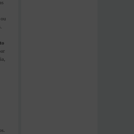
as
 ou
.
to
par
ia,
os.