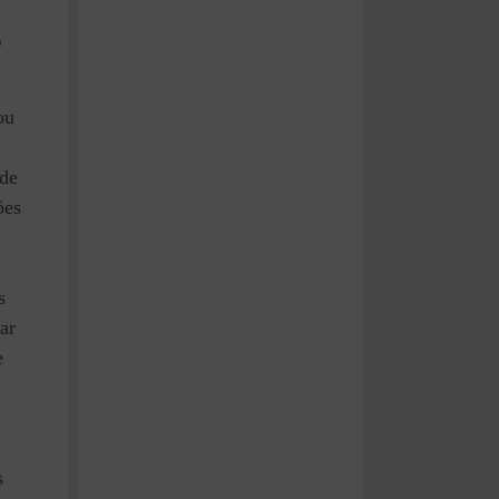
o
ou
 de
ões
s
ar
e
s