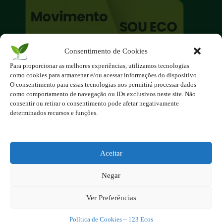
Consentimento de Cookies
O site é um movimento ambientalista!
Para proporcionar as melhores experiências, utilizamos tecnologias
Participe você também!
como cookies para armazenar e/ou acessar informações do dispositivo.
Podemos fazer muito
O consentimento para essas tecnologias nos permitirá processar dados
como comportamento de navegação ou IDs exclusivos neste site. Não
se nos unirmos!
consentir ou retirar o consentimento pode afetar negativamente
determinados recursos e funções.
Inscreva-se na Newsletter
Contato - contato@123ecos.com.br
Política de Privacidade
Aceitar
2025 - Todos os direitos reservados à
Negar
123ecos.com.br
Layout da home e rodapé criado por
Rita Studio
Ver Preferências
Política de Cookies – 123 Ecos