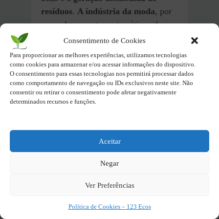
resíduos
.
A indústria da moda
, por
exemplo, perpetua estereótipos de
beleza e padrões inalcançáveis,
Consentimento de Cookies
impulsionando o
consumo
Para proporcionar as melhores experiências, utilizamos tecnologias
desenfreado
e o
descarte precoce de
como cookies para armazenar e/ou acessar informações do dispositivo.
O consentimento para essas tecnologias nos permitirá processar dados
roupas
. Além disso,
sistemas
como comportamento de navegação ou IDs exclusivos neste site. Não
alimentares
discriminatórios
consentir ou retirar o consentimento pode afetar negativamente
determinados recursos e funções.
marginalizam pequenos agricultores e
comunidades tradicionais,
promovendo a
homogeneização da
Aceitar
produção
, bem como o
desperdício
de alimentos
.
Negar
4. Dificuldades na
Ver Preferências
Implementação de Soluções
Sustentáveis
Política de Cookies – 123 Ecos