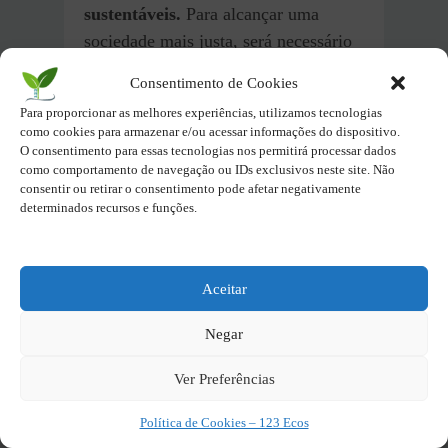
sustentáveis.
Para alcançar uma
sociedade mais justa, será necessário
um esforço coletivo e uma abordagem
Consentimento de Cookies
global.
Para proporcionar as melhores experiências, utilizamos tecnologias
como cookies para armazenar e/ou acessar informações do dispositivo.
Críticas e Desafios à
O consentimento para essas tecnologias nos permitirá processar dados
justiça
como comportamento de navegação ou IDs exclusivos neste site. Não
social
consentir ou retirar o consentimento pode afetar negativamente
determinados recursos e funções.
Apesar de seus objetivos nobres, a
justiça social
enfrenta críticas e
desafios significativos. Alguns
Aceitar
argumentam que as políticas de
justiça social
podem ser paternalistas
Negar
ou criar dependências, enquanto
Ver Preferências
outros criticam a viabilidade de
alcançar uma sociedade totalmente
Política de Cookies – 123 Ecos
justa.