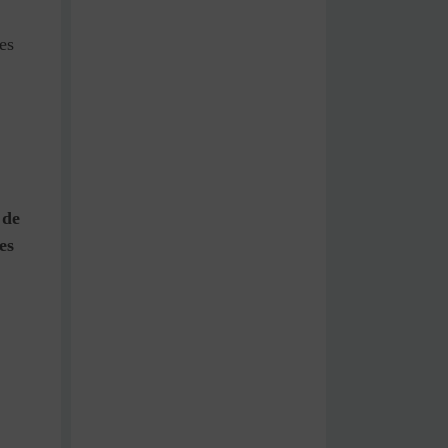
es
.
 de
es
,