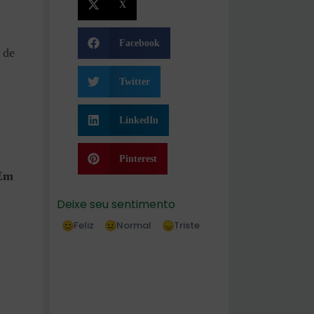
X
Facebook
 de
Twitter
LinkedIn
Pinterest
Em
Deixe seu sentimento
Feliz
Normal
Triste