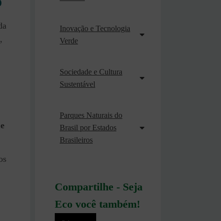
o
da
Inovação e Tecnologia
,
Verde
Sociedade e Cultura
Sustentável
Parques Naturais do
 e
Brasil por Estados
Brasileiros
os
Compartilhe - Seja
Eco você também!