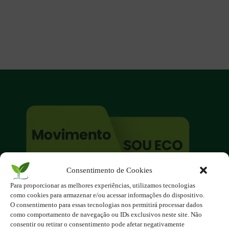
Consentimento de Cookies
O site é um movimento ambientalista!
Para proporcionar as melhores experiências, utilizamos tecnologias
Participe você também!
como cookies para armazenar e/ou acessar informações do dispositivo.
Podemos fazer muito
O consentimento para essas tecnologias nos permitirá processar dados
como comportamento de navegação ou IDs exclusivos neste site. Não
se nos unirmos!
consentir ou retirar o consentimento pode afetar negativamente