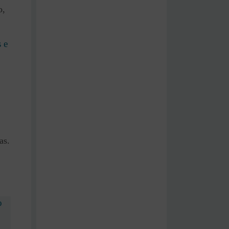
o,
 e
as.
o