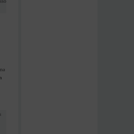
sso
uma
m
s