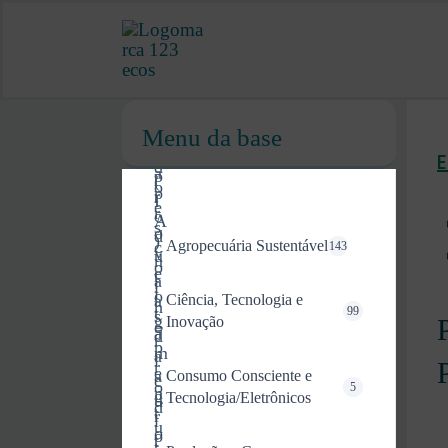
Menu da base
Agropecuária Sustentável
143
Ciência, Tecnologia e
99
Inovação
Consumo Consciente e
5
Tecnologia/Eletrônicos