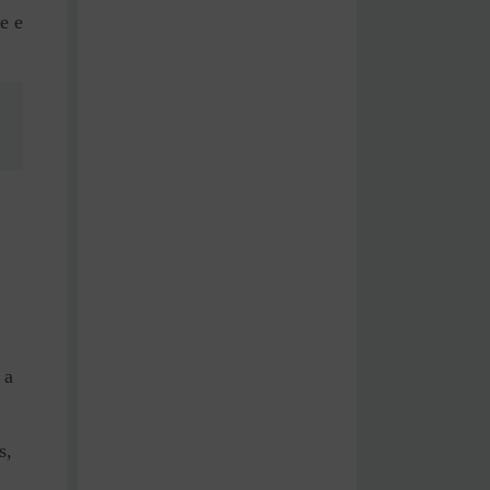
e e
 a
s,