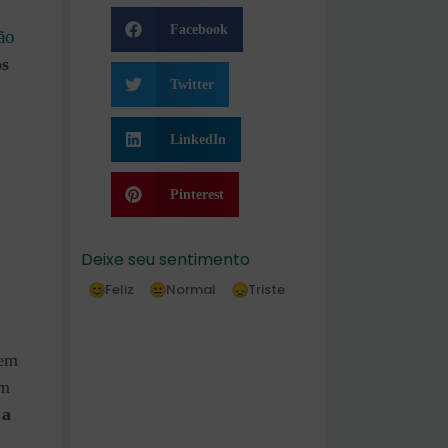
Facebook
ão
os
Twitter
LinkedIn
Pinterest
Deixe seu sentimento
Feliz
Normal
Triste
 em
em
 a