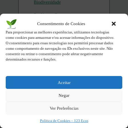
Biodiversidade
Resíduos e Economia
Circular
Consentimento de Cookies
Para proporcionar as melhores experiências, utilizamos tecnologias
Inovação e Tecnologia Verde
como cookies para armazenar e/ou acessar informações do dispositivo.
O consentimento para essas tecnologias nos permitirá processar dados
Sociedade e Cultura
como comportamento de navegação ou IDs exclusivos neste site. Não
consentir ou retirar o consentimento pode afetar negativamente
Sustentável
determinados recursos e funções.
Parques Naturais do Brasil
por Estados Brasileiros
Aceitar
Compartilhe - Seja Eco você
também!
Negar
Ver Preferências
X
Facebook
Política de Cookies – 123 Ecos
Twitter
LinkedIn